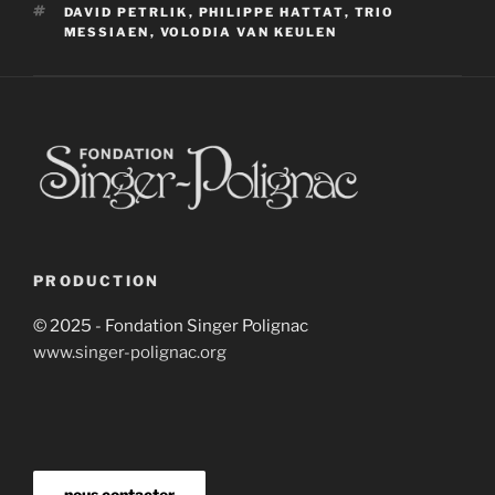
ÉTIQUETTES
DAVID PETRLIK
,
PHILIPPE HATTAT
,
TRIO
MESSIAEN
,
VOLODIA VAN KEULEN
PRODUCTION
© 2025 - Fondation Singer Polignac
www.singer-polignac.org
nous contacter