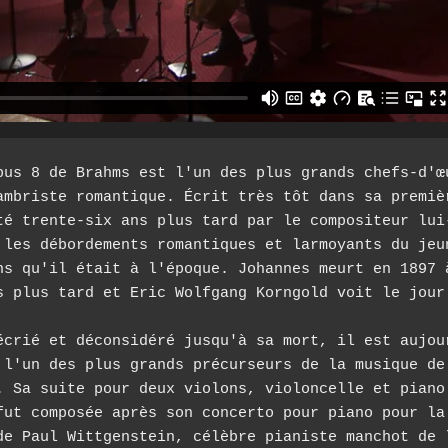
pus 8 de Brahms est l'un des plus grands chefs-d'œu
ambriste romantique. Écrit très tôt dans sa premièr
té trente-six ans plus tard par le compositeur lui-
 les débordements romantiques et larmoyants du jeun
ns qu'il était à l'époque. Johannes meurt en 1897 à
s plus tard et Eric Wolfgang Korngold voit le jour
écrié et déconsidéré jusqu'à sa mort, il est aujour
 l'un des plus grands précurseurs de la musique de 
. Sa suite pour deux violons, violoncelle et piano 
fut composée après son concerto pour piano pour la 
de Paul Wittgenstein, célèbre pianiste manchot de l