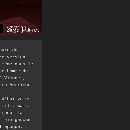
vre du 
e version, 
même dans le 
e homme de 
 Vienne ; 
 en Autriche-
d'hui vu et 
film, mais 
(pour la 
main gauche 
'époque. 