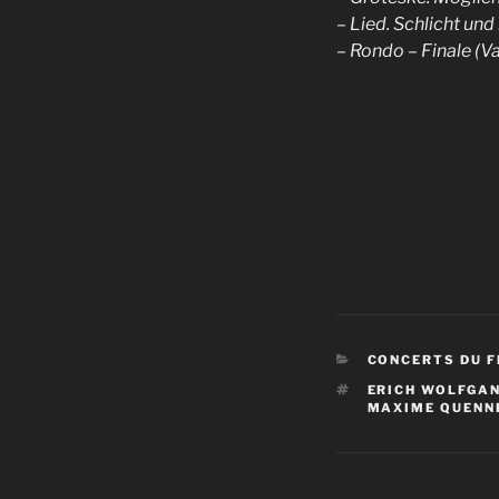
– Lied. Schlicht und
– Rondo – Finale (Va
CATÉGORIES
CONCERTS DU F
ÉTIQUETTES
ERICH WOLFGA
MAXIME QUENN