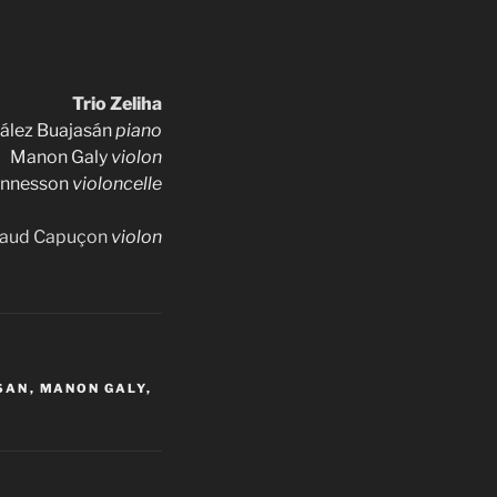
Trio Zeliha
ález Buajasán
piano
Manon Galy
violon
nnesson
violoncelle
aud Capuçon
violon
SAN
,
MANON GALY
,