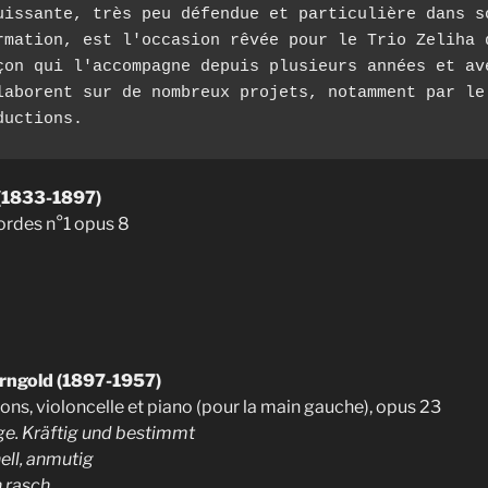
uissante, très peu défendue et particulière dans so
rmation, est l'occasion rêvée pour le Trio Zeliha d
çon qui l'accompagne depuis plusieurs années et ave
laborent sur de nombreux projets, notamment par le 
ductions.
(1833-1897)
cordes n°1 opus 8
rngold (1897-1957)
ons, violoncelle et piano (pour la main gauche), opus 23
e. Kräftig und bestimmt
ell, anmutig
 rasch