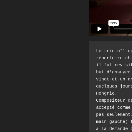
Le trio n°1 o
répertoire ch
il fut revisi
but d'essuyer
vingt-et-un a
quelques jour
Hongrie.   

Compositeur d
accepté comme
pas seulement
main gauche) 
à la demande 