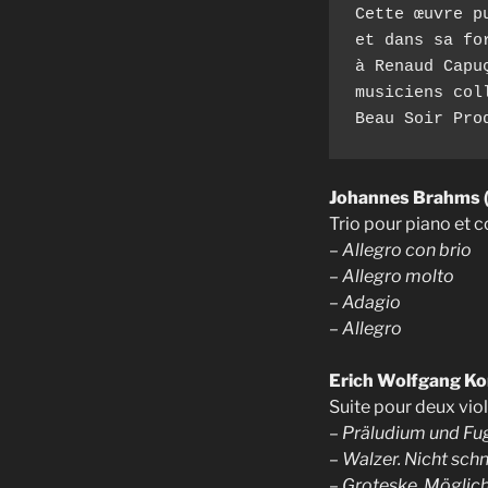
Cette œuvre p
et dans sa fo
à Renaud Capu
musiciens col
Beau Soir Pro
Johannes Brahms 
Trio pour piano et 
–
Allegro con brio
– Allegro molto
– Adagio
– Allegro
Erich Wolfgang Ko
Suite pour deux viol
–
Präludium und Fug
– Walzer. Nicht schn
– Groteske. Möglich