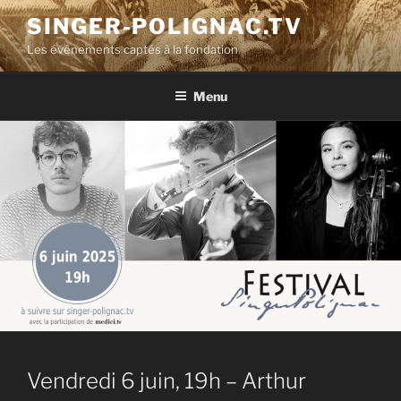
Aller
SINGER-POLIGNAC.TV
au
Les événements captés à la fondation
contenu
principal
Menu
Vendredi 6 juin, 19h – Arthur