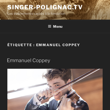
Aller
SINGER-POLIGNAC.TV
au
Les événements captés à la fondation
contenu
principal
Menu
ÉTIQUETTE :
EMMANUEL COPPEY
Emmanuel Coppey