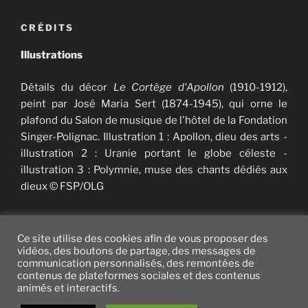
CRÉDITS
Illustrations
Détails du décor
Le Cortège d'Apollon
(1910-1912),
peint par José Maria Sert (1874-1945), qui orne le
plafond du Salon de musique de l'hôtel de la Fondation
Singer-Polignac. Illustration 1 : Apollon, dieu des arts -
illustration 2 : Uranie portant le globe céleste -
illustration 3 : Polymnie, muse des chants dédiés aux
dieux © FSP/OLG
Ce site utilise des cookies afin de vous proposer des
vidéos, des boutons de partage, des messages de
communication personnalisés, des remontées de
Twitter
facebook
vimeo
instagram
YouTube
contenus de plateformes sociales et des contenus
animés et interactifs.