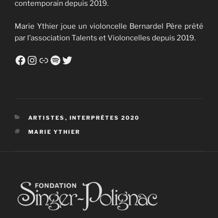
contemporain depuis 2019.
Marie Ythier joue un violoncelle Bernardel Père prêté
par l’association Talents et Violoncelles depuis 2019.
Facebook
Instagram
Lien
Spotify
Twitter
CATÉGORIES
ARTISTES
,
INTERPRÈTES 2020
ÉTIQUETTES
MARIE YTHIER