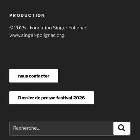
PRODUCTION
© 2025 - Fondation Singer Polignac
www.singer-polignac.org
nous contacter
Dossier de presse festival 2026
Recherche
Recher
pour
: