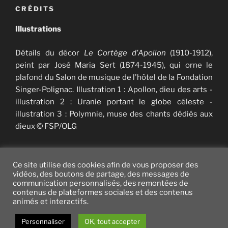
CRÉDITS
Illustrations
Détails du décor
Le Cortège d'Apollon
(1910-1912),
peint par José Maria Sert (1874-1945), qui orne le
plafond du Salon de musique de l'hôtel de la Fondation
Singer-Polignac. Illustration 1 : Apollon, dieu des arts -
illustration 2 : Uranie portant le globe céleste -
illustration 3 : Polymnie, muse des chants dédiés aux
dieux © FSP/OLG
Ce site utilise des cookies afin de vous proposer des
vidéos, des boutons de partage, des messages de
communication personnalisés, des remontées de
Twitter
facebook
vimeo
instagram
YouTube
contenus de plateformes sociales et des contenus
animés et interactifs.
Fièrement propulsé par WordPress
Personnaliser
OK, tout accepter