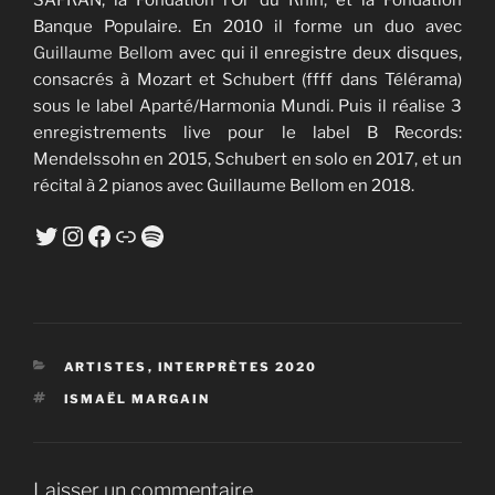
Banque Populaire. En 2010 il forme un duo avec
Guillaume Bellom
avec qui il enregistre deux disques,
consacrés à Mozart et Schubert (ffff dans Télérama)
sous le label Aparté/Harmonia Mundi. Puis il réalise 3
enregistrements live pour le label B Records:
Mendelssohn en 2015, Schubert en solo en 2017, et un
récital à 2 pianos avec Guillaume Bellom en 2018.
Twitter
Instagram
Facebook
Lien
Spotify
CATÉGORIES
ARTISTES
,
INTERPRÈTES 2020
ÉTIQUETTES
ISMAËL MARGAIN
Laisser un commentaire