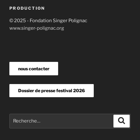
PRODUCTION
© 2025 - Fondation Singer Polignac
www.singer-polignac.org
nous contacter
Dossier de presse festival 2026
Recherche
Recher
pour
: