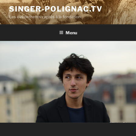
Aller
SINGER-POLIGNAC.TV
au
Les événements captés à la fondation
contenu
principal
Menu