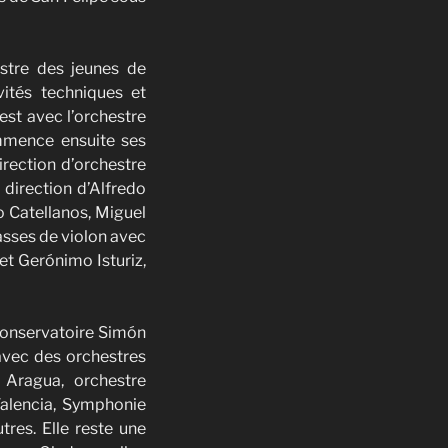
estre des jeunes de
vités techniques et
est avec l’orchestre
mmence ensuite ses
irection d’orchestre
 direction d’Alfredo
o Catellanos, Miguel
asses de violon avec
et Gerónimo Isturiz,
conservatoire Simón
 avec des orchestres
 Aragua, orchestre
alencia, Symphonie
res. Elle reste une