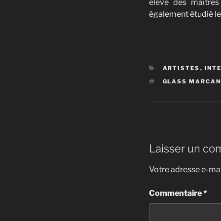
élève des maîtres
également étudié le 
CATÉGORIES
ARTISTES
,
INT
ÉTIQUETTES
GLASS MARCA
Laisser un co
Votre adresse e-mai
Commentaire
*