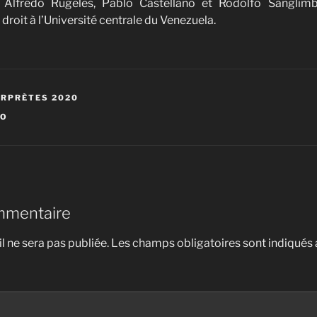
 Alfredo Rugeles, Pablo Castellano et Rodolfo Sanglimb
droit à l’Université centrale du Venezuela.
ERPRÈTES 2020
NO
mmentaire
l ne sera pas publiée.
Les champs obligatoires sont indiqués