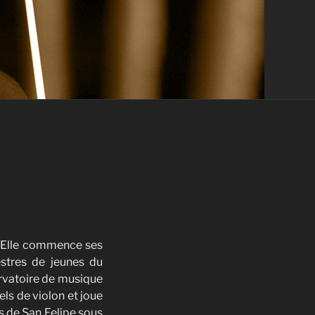
. Elle commence ses
estres de jeunes du
ervatoire de musique
els de violon et joue
s de San Felipe sous