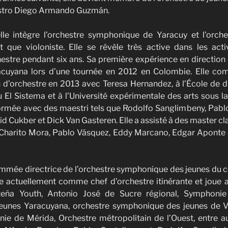
estro Diego Armando Guzmán.
lle intègre l’orchestre symphonique de Yaracuy et l’orch
 que violoniste. Elle se révèle très active dans les acti
chestre pendant six ans. Sa première expérience en direction 
acuyana lors d’une tournée en 2012 en Colombie. Elle co
 d’orchestre en 2013 avec Teresa Hernandez, à l’École de d
El Sistema et à l’Université expérimentale des arts sous la
formée avec des maestri tels que Rodolfo Sanglimbeny, Pabl
d Cukber et Dick Van Gasteren. Elle a assisté à des master cl
a Charito Mora, Pablo Vásquez, Eddy Marcano, Edgar Aponte 
nommée directrice de l’orchestre symphonique des jeunes du 
ille actuellement comme chef d’orchestre itinérante et joue
teña Youth, Antonio José de Sucre régional, Symphonie
eunes Yaracuyana, orchestre symphonique des jeunes de V
e de Mérida, Orchestre métropolitain de l’Ouest, entre aut