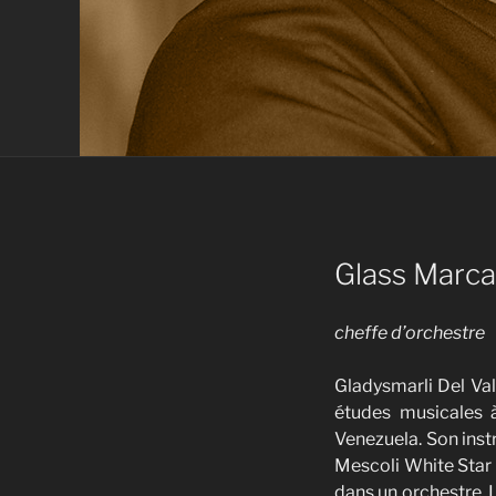
Glass Marc
cheffe d’orchestre
Gladysmarli Del Va
études musicales à
Venezuela. Son inst
Mescoli White Star o
dans un orchestre. 