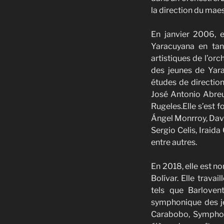
la direction du ma
En janvier 2006, e
Yaracuyana en tant
artistiques de l’or
des jeunes de Yar
études de direction
José Antonio Abreu 
Rugeles.Elle s’est 
Ángel Monrroy, Davi
Sergio Celis, Iraid
entre autres.
En 2018, elle est 
Bolívar. Elle trava
tels que Barloven
symphonique des j
Carabobo, Symphoni