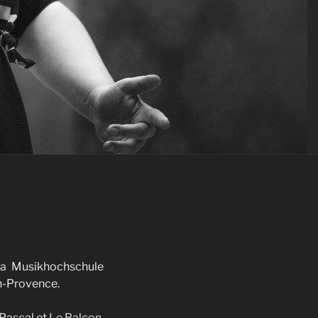
la Musikhochschule
-en-Provence.
Pascal et
Le Balcon
,