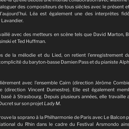
ialoguer des compositeurs de tous siècles avec le présent e
’aujourd’hui. Léa est également une des interprètes fid
 Lavandier.
ravaillé avec des metteurs en scène tels que David Marton, 
Osinski et Ted Huffman.
es de la mélodie et du Lied, on retient l’enregistrement 
complicité du baryton-basse Damien Pass et du pianiste Alph
lièrement avec l’ensemble
Cairn (direction Jérôme Combie
e
(direction Vincent Dumestre). Elle est également memb
c
basé à Strasbourg. Depuis plusieurs années, elle travaille a
ucret sur son projet
Lady M
.
trouve la soprano à la Philharmonie de Paris avec Le Balcon po
National du Rhin dans le cadre du Festival Arsmondo ain