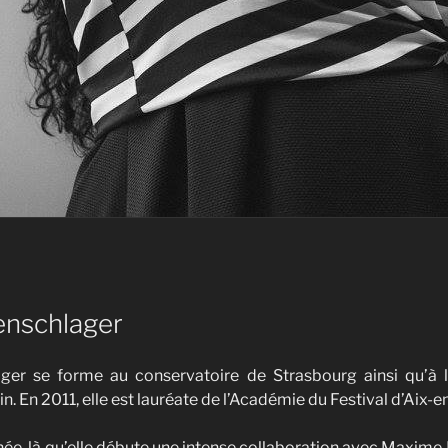
nschlager
er se forme au conservatoire de Strasbourg ainsi qu’à 
in. En 2011, elle est lauréate de l’Académie du Festival d’Aix
nnée-là qu’elle débute une intense collaboration avec Maxime 