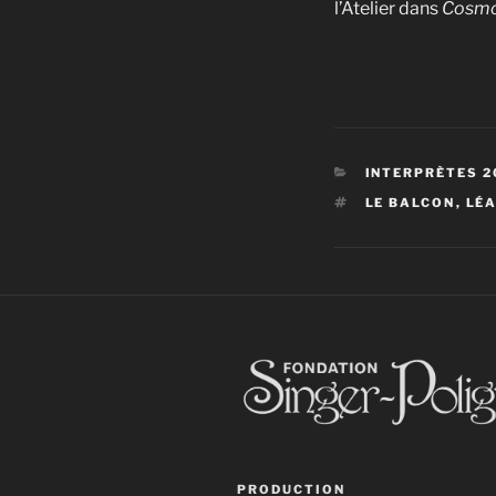
l’Atelier dans
Cosm
CATÉGORIES
INTERPRÈTES 2
ÉTIQUETTES
LE BALCON
,
LÉ
PRODUCTION