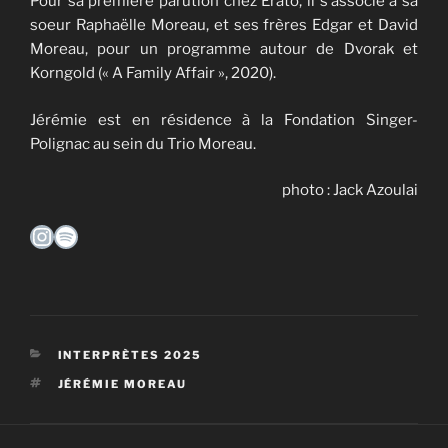
Pour sa première parution chez Erato, il s’associe à sa
soeur Raphaëlle Moreau, et ses frères Edgar et David
Moreau, pour un programme autour de Dvorak et
Korngold (« A Family Affair », 2020).
Jérémie est en résidence à la Fondation Singer-
Polignac au sein du Trio Moreau.
photo : Jack Azoulai
Instagram
Spotify
CATÉGORIES
INTERPRÈTES 2025
ÉTIQUETTES
JÉRÉMIE MOREAU