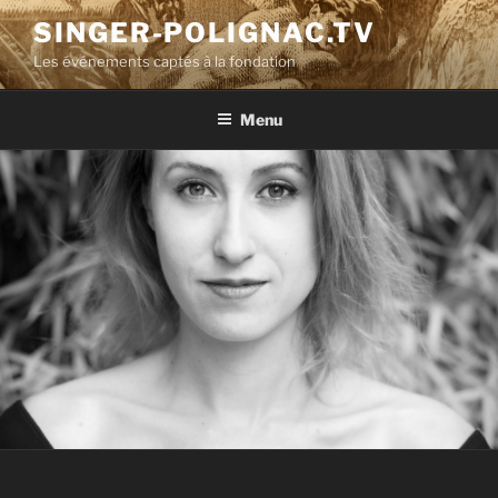
Aller
SINGER-POLIGNAC.TV
au
Les événements captés à la fondation
contenu
principal
Menu