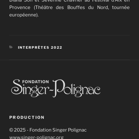
Diana Soh et Severine Chavrier au Festival d’Aix en
Provence (Théâtre des Bouffes du Nord, tournée
européenne).
CATÉGORIES
INTERPRÈTES 2022
PRODUCTION
© 2025 - Fondation Singer Polignac
www.singer-polignac.org