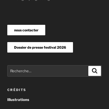
nous contacter
Dossier de presse festival 2026
Recherche
Recher
pour
:
CRÉDITS
Illustrations