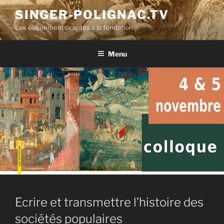
Aller
SINGER-POLIGNAC.TV
au
Les événements captés à la fondation
contenu
principal
Menu
Ecrire et transmettre l’histoire des
sociétés populaires