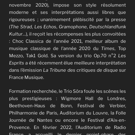
novembre 2020), impose son style résolument
moderne et ses interprétations aussi libres que
rigoureuses ; unanimement plébiscité par la presse
(
The Strad
,
Les Echos
,
Gramophone
,
Deutschlandfunk
Kultur
…), il reçoit les récompenses les plus convoitées
: Choc Classica de l’année 2021, meilleur album de
musique classique de l’année 2020 du
Times
, Top
Mezzo, Tak1 Gold. Sa version du trio Op.70 n°2
Les
Esprits
a été récemment élue meilleure interprétation
dans l’émission
La Tribune des critiques de disque
sur
France Musique.
Formation recherchée, le Trio Sōra foule les scènes les
plus prestigieuses : Wigmore Hall de Londres,
Beethoven-Haus de Bonn, Festival de Verbier,
Philharmonie de Paris, Auditorium du Louvre, la Folle
Journée de Nantes ou encore le Festival d’Aix-en-
Provence. En février 2022, l’Auditorium de Radio
France a accueilli le dernier projet-phare des