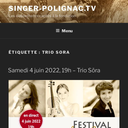
Aller
SINGER-POLIGNAC.TV
au
Les événements captés à la fondation
contenu
principal
Menu
ÉTIQUETTE :
TRIO SORA
Samedi 4 juin 2022, 19h – Trio Sōra