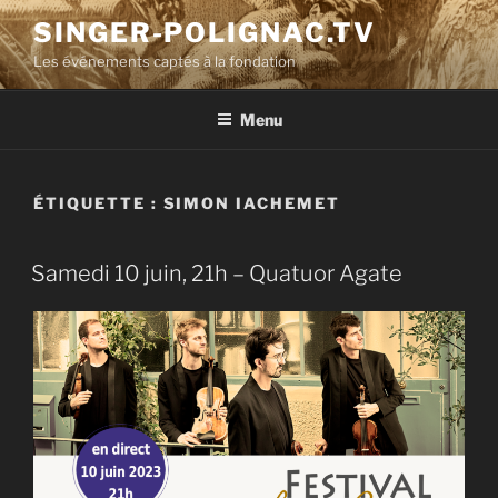
Aller
SINGER-POLIGNAC.TV
au
Les événements captés à la fondation
contenu
principal
Menu
ÉTIQUETTE :
SIMON IACHEMET
Samedi 10 juin, 21h – Quatuor Agate