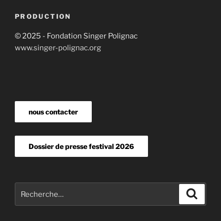
PRODUCTION
© 2025 - Fondation Singer Polignac
www.singer-polignac.org
nous contacter
Dossier de presse festival 2026
Recherche
Recher
pour
: