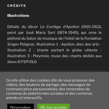
CRÉDITS
Illustrations
Détails du décor
Le Cortège d'Apollon
(1910-1912),
peint par José Maria Sert (1874-1945), qui orne le
plafond du Salon de musique de l'hôtel de la Fondation
Singer-Polignac. Illustration 1 : Apollon, dieu des arts -
illustration 2 : Uranie portant le globe céleste -
illustration 3 : Polymnie, muse des chants dédiés aux
dieux © FSP/OLG
Ce site utilise des cookies afin de vous proposer des
vidéos, des boutons de partage, des messages de
communication personnalisés, des remontées de
Twitter
facebook
vimeo
instagram
YouTube
contenus de plateformes sociales et des contenus
animés et interactifs.
Fièrement propulsé par WordPress
Personnaliser
OK, tout accepter