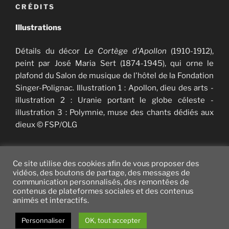
CRÉDITS
Illustrations
Détails du décor
Le Cortège d'Apollon
(1910-1912),
peint par José Maria Sert (1874-1945), qui orne le
plafond du Salon de musique de l'hôtel de la Fondation
Singer-Polignac. Illustration 1 : Apollon, dieu des arts -
illustration 2 : Uranie portant le globe céleste -
illustration 3 : Polymnie, muse des chants dédiés aux
dieux © FSP/OLG
Ce site utilise des cookies afin de vous proposer des
vidéos, des boutons de partage, des messages de
communication personnalisés, des remontées de
Twitter
facebook
vimeo
instagram
YouTube
contenus de plateformes sociales et des contenus
animés et interactifs.
Fièrement propulsé par WordPress
Personnaliser
OK, tout accepter