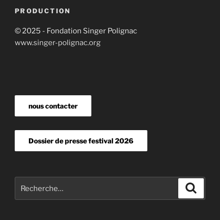
PRODUCTION
© 2025 - Fondation Singer Polignac
www.singer-polignac.org
nous contacter
Dossier de presse festival 2026
Recherche
Recher
pour
: