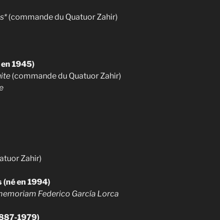
es*
(commande du Quatuor Zahir)
e en 1945)
uite
(commande du Quatuor Zahir)
e
uatuor Zahir)
s (né en 1994)
n memoriam Federico García Lorca
1887-1979)