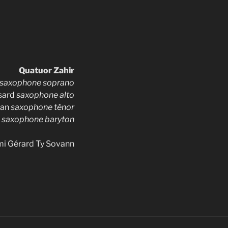
Quatuor Zahir
saxophone soprano
sard
saxophone alto
man
saxophone ténor
a
saxophone baryton
ami Gérard Ty Sovann