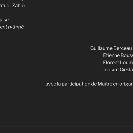
uatuor Zahir)
’aise
ment rythmé
Guillaume Berceau
Etienne Bous
Florent Lou
Joakim Ciesl
avec la participation de Maître en orig