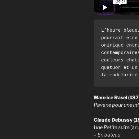
L’heure bleue
pourrait être
onirique entr
contemporaine
couleurs chat
quatuor et un
la modularité
Maurice Ravel (18
Pavane pour une in
Claude Debussy (1
Une Petite suite
(ar
–
En bateau