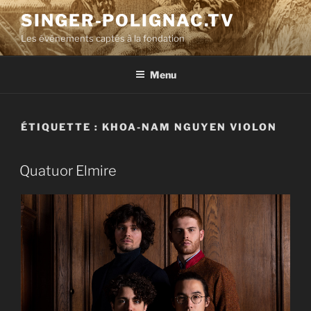
Aller
SINGER-POLIGNAC.TV
au
Les événements captés à la fondation
contenu
principal
Menu
ÉTIQUETTE :
KHOA-NAM NGUYEN VIOLON
Quatuor Elmire