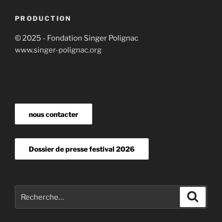
PRODUCTION
© 2025 - Fondation Singer Polignac
www.singer-polignac.org
nous contacter
Dossier de presse festival 2026
Recherche
Recher
pour
: