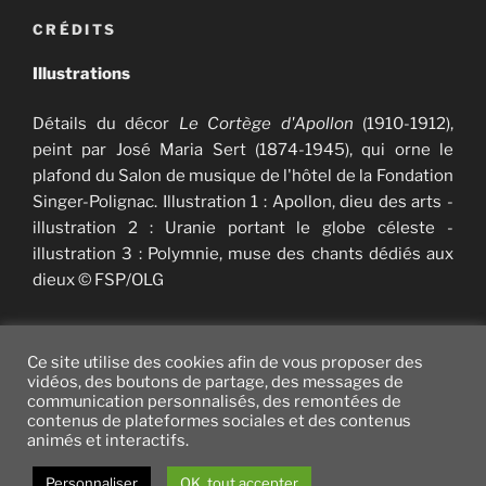
CRÉDITS
Illustrations
Détails du décor
Le Cortège d'Apollon
(1910-1912),
peint par José Maria Sert (1874-1945), qui orne le
plafond du Salon de musique de l'hôtel de la Fondation
Singer-Polignac. Illustration 1 : Apollon, dieu des arts -
illustration 2 : Uranie portant le globe céleste -
illustration 3 : Polymnie, muse des chants dédiés aux
dieux © FSP/OLG
Ce site utilise des cookies afin de vous proposer des
vidéos, des boutons de partage, des messages de
communication personnalisés, des remontées de
Twitter
facebook
vimeo
instagram
YouTube
contenus de plateformes sociales et des contenus
animés et interactifs.
Fièrement propulsé par WordPress
Personnaliser
OK, tout accepter