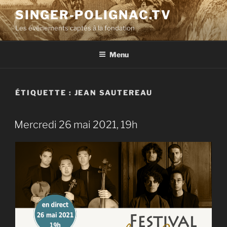
Aller
SINGER-POLIGNAC.TV
au
Les événements captés à la fondation
contenu
principal
Menu
ÉTIQUETTE :
JEAN SAUTEREAU
Mercredi 26 mai 2021, 19h