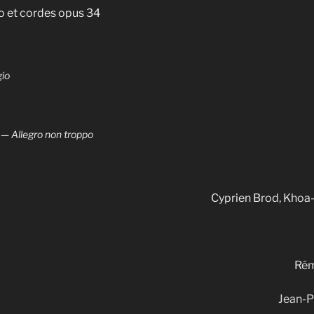
o et cordes opus 34
gio
 — Allegro non troppo
Cyprien Brod, Kho
Rém
Jean-P