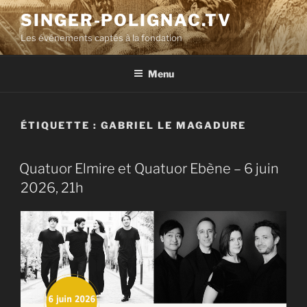
Aller
SINGER-POLIGNAC.TV
au
Les événements captés à la fondation
contenu
principal
Menu
ÉTIQUETTE :
GABRIEL LE MAGADURE
Quatuor Elmire et Quatuor Ebène – 6 juin
2026, 21h