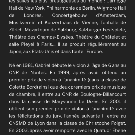
les salles les plus prestigieuses du monde : Carnegie
Hall de New York, Philharmonie de Berlin, Wigmore Hall
de Londres, Concertgebouw d’Amsterdam,
Musikverein et Konzerthaus de Vienne, Tonhalle de
Zürich, Mozarteum de Salzburg, Salzburger Festspiele,
Théâtre des Champs-Elysées, Théâtre du Châtelet et
salle Pleyel à Paris… Il se produit régulièrement au
Japon, aux Etats-Unis et dans toute l’Europe.
Né en 1981, Gabriel débute le violon à l’âge de 6 ans au
CNR de Nantes. En 1999, après avoir obtenu un
premier prix de violon à l’unanimité (dans la classe de
Colette Bord) ainsi que deux premiers prix de musique
de chambre, il entre au CNR de Boulogne-Billancourt
dans la classe de Maryvonne Le Dizès. En 2001 il
obtient son premier prix de violon à l’unanimité avec
les félicitations du jury, l’année suivante il entre au
CNSMD de Lyon dans la classe de Christophe Poiget.
En 2003, après avoir remporté avec le Quatuor Ébène