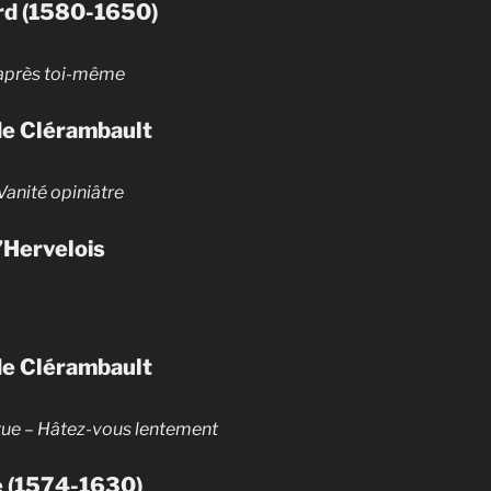
rd (1580-1650)
 après toi-même
de Clérambault
Vanité opiniâtre
’Hervelois
de Clérambault
tue
–
Hâtez-vous lentement
le (1574-1630)