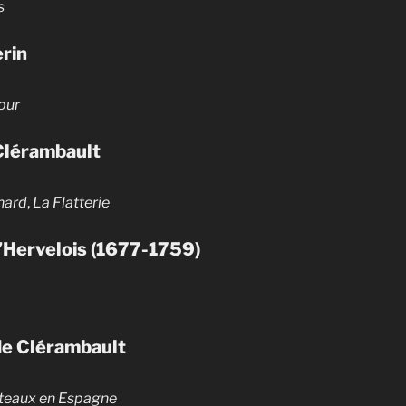
s
rin
our
Clérambault
nard
,
La Flatterie
d’Hervelois (1677-1759)
de Clérambault
teaux en Espagne