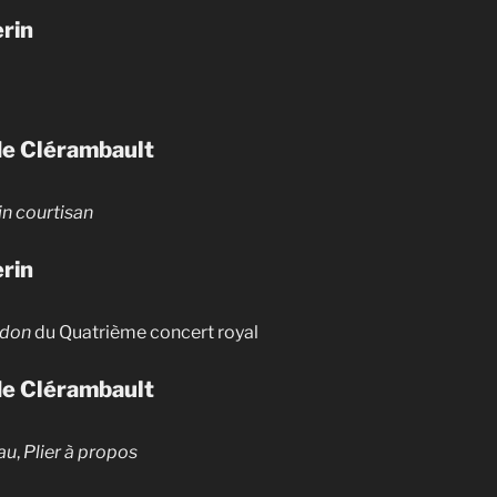
rin
de Clérambault
fin courtisan
rin
udon
du Quatrième concert royal
de Clérambault
au
,
Plier à propos