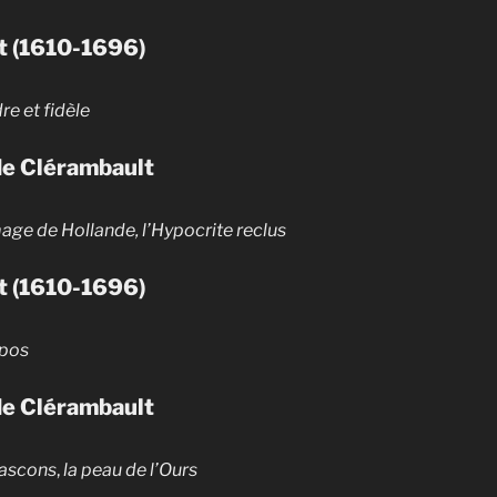
t (1610-1696)
re et fidèle
de Clérambault
age de Hollande, l’Hypocrite reclus
t (1610-1696)
epos
de Clérambault
Gascons
,
la peau de l’Ours