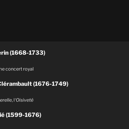
erin (1668-1733)
me concert royal
Clérambault (1676-1749)
erelle
, l
‘Oisiveté
ié (1599-1676)