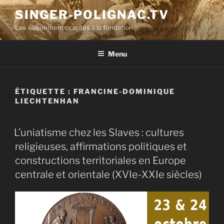
Aller
SINGER-POLIGNAC.TV
au
Les événements captés à la fondation
contenu
principal
Menu
ÉTIQUETTE :
FRANCINE-DOMINIQUE
LIECHTENHAN
L’uniatisme chez les Slaves : cultures
religieuses, affirmations politiques et
constructions territoriales en Europe
centrale et orientale (XVIe-XXIe siècles)