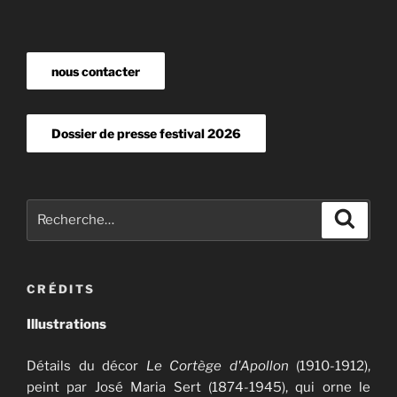
nous contacter
Dossier de presse festival 2026
Recherche
Recher
pour
:
CRÉDITS
Illustrations
Détails du décor
Le Cortège d'Apollon
(1910-1912),
peint par José Maria Sert (1874-1945), qui orne le