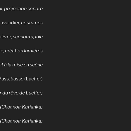
x,
projection sonore
Lavandier,
costumes
bièvre
, scénographie
de,
création lumières
nt à la mise en scène
Pass,
basse
(Lucifer)
 du rêve de Lucifer)
 (Chat noir Kathinka)
 (Chat noir Kathinka)