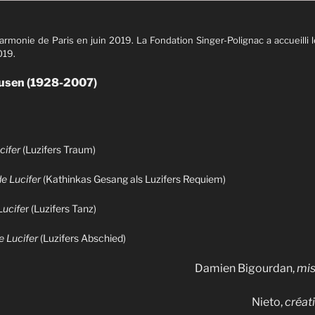
harmonie de Paris en juin 2019. La Fondation Singer-Polignac a accueilli l
019.
ausen (1928-2007)
cifer
(Luzifers Traum)
e Lucifer
(Kathinkas Gesang als Luzifers Requiem)
Lucife
r (Luzifers Tanz)
e Lucifer
(Luzifers Abschied)
Damien Bigourdan,
mis
Nieto,
créat