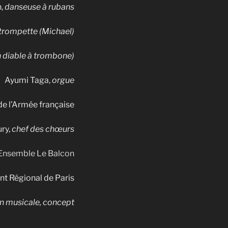
h,
danseuse à rubans
trompette (Michael)
 diable à trombone)
Ayumi Taga,
orgue
e l’Armée française
ury,
chef des chœurs
Ensemble Le Balcon
t Régional de Paris
on musicale, concept