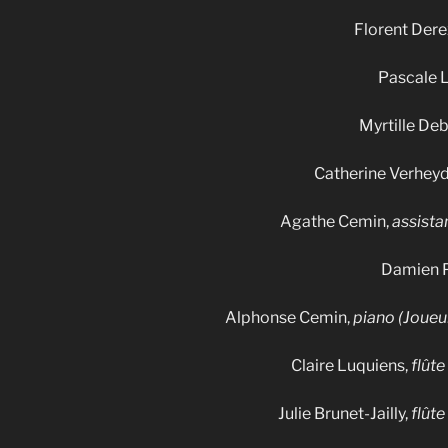
Florent Dere
Pascale 
Myrtille De
Catherine Verhey
Agathe Cemin,
assista
Damien 
Alphonse Cemin,
piano (Joueur
Claire Luquiens,
flûte
Julie Brunet-Jailly,
flûte