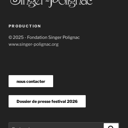
PRODUCTION
© 2025 - Fondation Singer Polignac
www.singer-polignac.org
nous contacter
Dossier de presse festival 2026
Recherche
Recher