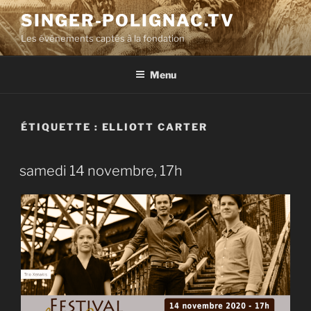
Aller
SINGER-POLIGNAC.TV
au
Les événements captés à la fondation
contenu
principal
Menu
ÉTIQUETTE :
ELLIOTT CARTER
samedi 14 novembre, 17h