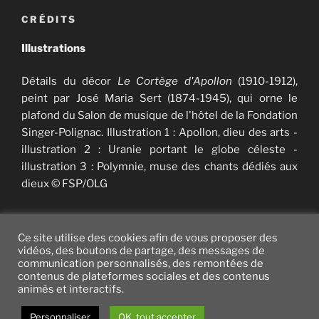
CRÉDITS
Illustrations
Détails du décor
Le Cortège d'Apollon
(1910-1912),
peint par José Maria Sert (1874-1945), qui orne le
plafond du Salon de musique de l'hôtel de la Fondation
Singer-Polignac. Illustration 1 : Apollon, dieu des arts -
illustration 2 : Uranie portant le globe céleste -
illustration 3 : Polymnie, muse des chants dédiés aux
dieux © FSP/OLG
Ce site utilise des cookies afin de vous proposer des
vidéos, des boutons de partage, des messages de
communication personnalisés, des remontées de
Twitter
facebook
vimeo
instagram
YouTube
contenus de plateformes sociales et des contenus
animés et interactifs.
Fièrement propulsé par WordPress
Personnaliser
OK, tout accepter