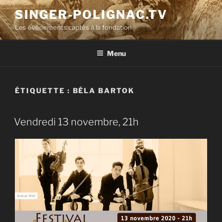
Aller
SINGER-POLIGNAC.TV
au
Les événements captés à la fondation
contenu
principal
Menu
ÉTIQUETTE :
BÉLA BARTOK
Vendredi 13 novembre, 21h