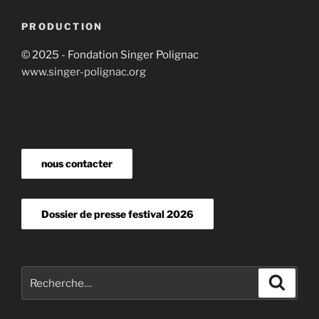
PRODUCTION
© 2025 - Fondation Singer Polignac
www.singer-polignac.org
nous contacter
Dossier de presse festival 2026
Recherche
Recher
pour
: