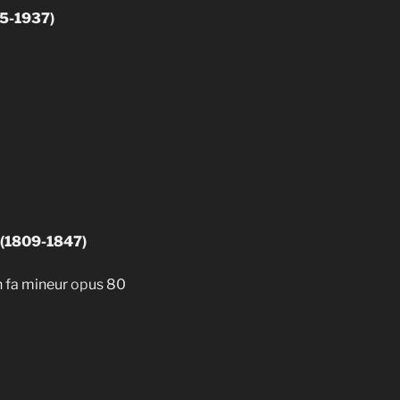
75-1937)
 (1809-1847)
n fa mineur
op
us 80