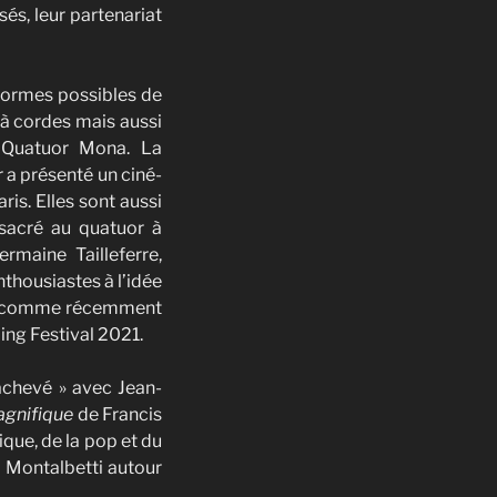
sés, leur partenariat
 formes possibles de
 à cordes mais aussi
u Quatuor Mona. La
r a présenté un ciné-
is. Elles sont aussi
nsacré au quatuor à
maine Tailleferre,
thousiastes à l’idée
rs comme récemment
ling Festival 2021.
nachevé » avec Jean-
agnifique
de Francis
ique, de la pop et du
c Montalbetti autour