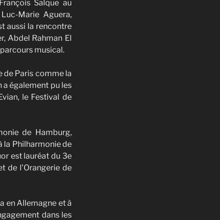
 François Salque au
e Luc-Marie Aguera,
t aussi la rencontre
er, Abdel Rahman El
r parcours musical.
ue de Paris comme la
On a également pu les
vian, le Festival de
rmonie de Hamburg,
à la Philharmonie de
uor est lauréat du 3e
t de l’Orangerie de
ca en Allemagne et à
 engagement dans les