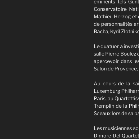
éminents tels Günt
Conservatoire Nati
Mathieu Herzog et d
de personnalités a
Bacha, Kyril Zlotnik
Le quatuor a invest
salle Pierre Boulez 
apercevoir dans les
Salon de Provence, 
Au cours de la sa
Luxemburg Philharmo
Paris, au Quartettis
Tremplin de la Phi
Sceaux lors de sa pa
Les musiciennes son
Dimore Del Quartett