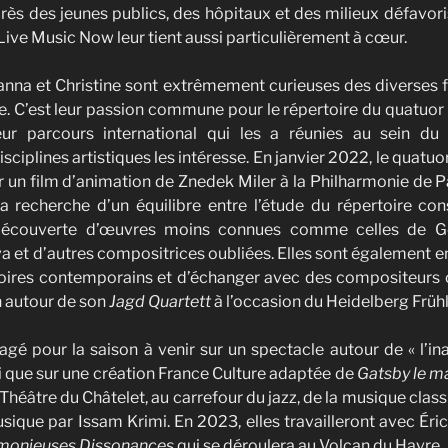
près des jeunes publics, des hôpitaux et des milieux défavori
Live Music Now leur tient aussi particulièrement à cœur.
rianna et Christine sont extrêmement curieuses des diverses
que. C’est leur passion commune pour le répertoire du quatuor
 leur parcours international qui les a réunies au sein d
isciplines artistiques les intéresse. En janvier 2022, le quatuo
 un film d’animation de Znedek Miler à la Philharmonie de Par
 recherche d’un équilibre entre l’étude du répertoire co
découverte d’œuvres moins connues comme celles de Ger
a et d’autres compositrices oubliées. Elles sont également en
rtoires contemporains et d’échanger avec des compositeu
 autour de son
Jagd Quartett
à l’occasion du Heidelberg Früh
gé pour la saison à venir sur un spectacle autour de « l’i
si que sur une création France Culture adaptée de
Gatsby le m
Théâtre du Châtelet, au carrefour du jazz, de la musique class
sique par Issam Krimi. En 2023, elles travailleront avec Éri
monieuses Dissonances
qui se déroulera au Volcan du Havre.