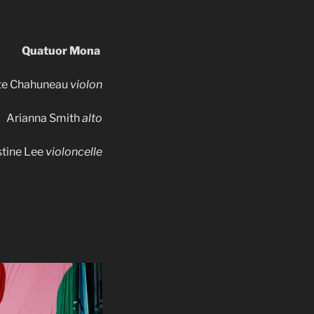
Quatuor Mona
tte Chahuneau
violon
Arianna Smith
alto
stine Lee
violoncelle