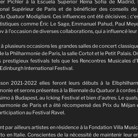
er Pichler à la Escuela Superior Reina Sofia de Madrid,
onal Supérieur de Paris et de bénéficier des conseils d
u Quatuor Modigliani. Ces influences ont été décisives ; c‘es
rtistiques comme Éric Le Sage, Emmanuel Pahud, Paul Mey
ov à l’occasion de diverses collaborations, qui a influencé leu
i à plusieurs occasions les grandes salles de concert classiq
de la Philharmonie de Paris, la salle Cortot et le Petit Palais. 
 prestigieux festivals tels que les Rencontres Musicales d’E
Edinburgh International Festival.
ison 2021-2022 elles feront leurs débuts à la Elbphilha
nie et serons présentes à la Biennale du Quatuor à cordes 
simo à Budapest, au Icking Festival et bien d’autres. Le quat
lharmonie de Paris et a été récompensé des Prix du Méjan e
rticipation au Festival Ravel.
t par ailleurs artistes en résidence à la Fondation Villa Musi
o en Italie. Conscientes de la nécessité de maintenir leur