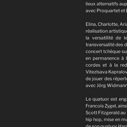
lieux alternatifs au
avec Proquartet et 
Elina, Charlotte, A
réalisation artisti
la versatilité de
transversalité des d
concert tchèque sur
en permanence à la
cordes et à la re
Vitezlsava Kapralov
de jouer des répe
avec Jörg Widmann
Le quatuor est enga
Francois Zygel, ain
Scott Fitzgerald au 
hip hop, mise en mu
de son quatuor
Har