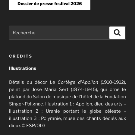
Dossier de presse festival 2026
Recherche
Recher
pour
:
CRÉDITS
Illustrations
Détails du décor
Le Cortège d'Apollon
(1910-1912),
peint par José Maria Sert (1874-1945), qui orne le
plafond du Salon de musique de l'hôtel de la Fondation
Singer-Polignac. Illustration 1 : Apollon, dieu des arts -
illustration 2 : Uranie portant le globe céleste -
illustration 3 : Polymnie, muse des chants dédiés aux
dieux © FSP/OLG