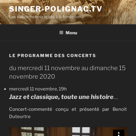
Aller
SINGER-POLIGNAC.TV
au
Les événements captés à la fondation
contenu
principal
Menu
LE PROGRAMME DES CONCERTS
du mercredi 11 novembre au dimanche 15
novembre 2020
mercredi 11 novembre, 19h
Jazz et classique, toute une histoire
…
Concert-commenté conçu et présenté par
Benoît
Duteurtre