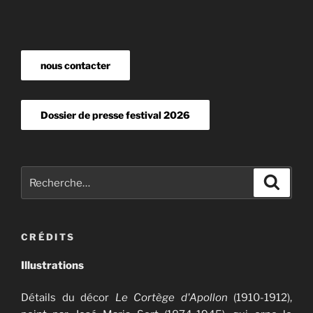
nous contacter
Dossier de presse festival 2026
Recherche
Recher
pour
:
CRÉDITS
Illustrations
Détails du décor
Le Cortège d'Apollon
(1910-1912),