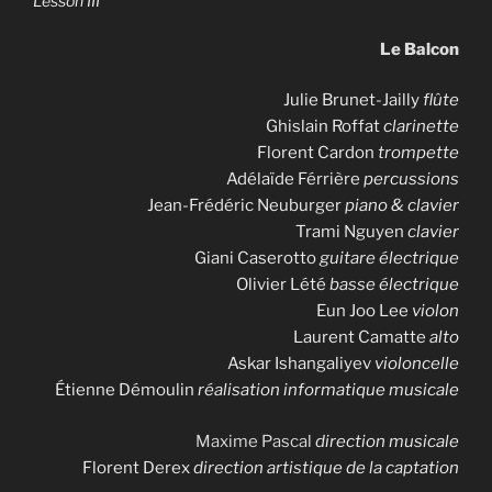
Lesson III
Le Balcon
Julie Brunet-Jailly
flûte
Ghislain Roffat
clarinette
Florent Cardon
trompette
Adélaïde Férrière
percussions
Jean-Frédéric Neuburger
piano & clavier
Trami Nguyen
clavier
Giani Caserotto
guitare électrique
Olivier Lété
basse électrique
Eun Joo Lee
violon
Laurent Camatte
alto
Askar Ishangaliyev
violoncelle
Étienne Démoulin
réalisation informatique musicale
Maxime Pascal
direction musicale
Florent Derex
direction artistique de la captation