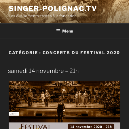
Aller
SINGER-POLIGNAC.TV
au
Les événements captés à la fondation
contenu
principal
Menu
CATÉGORIE :
CONCERTS DU FESTIVAL 2020
samedi 14 novembre – 21h